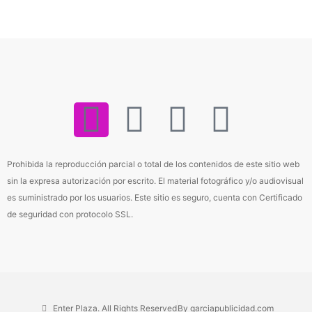
I
F
Y
W
n
a
o
h
Prohibida la reproducción parcial o total de los contenidos de este sitio web
s
c
u
a
sin la expresa autorización por escrito. El material fotográfico y/o audiovisual
es suministrado por los usuarios. Este sitio es seguro, cuenta con Certificado
t
e
t
t
de seguridad con protocolo SSL.
a
b
u
s
g
o
b
a
Enter Plaza. All Rights Reserved
By garciapublicidad.com