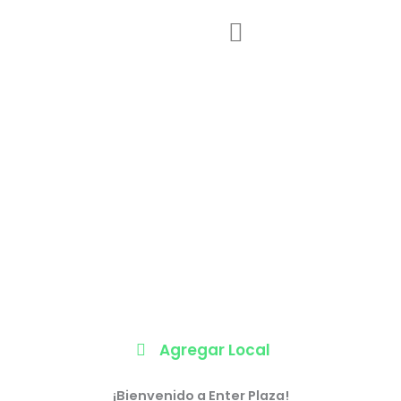
Ir
al
contenido
Agregar Local
¡Bienvenido a Enter Plaza!